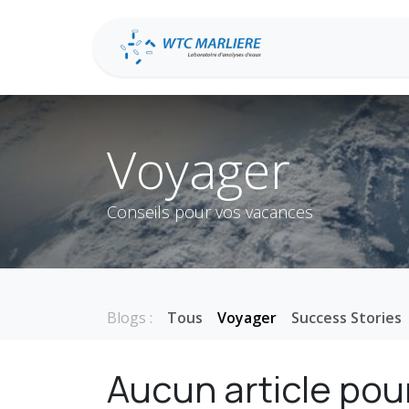
Se rendre au contenu
Page d'accueil
Voyager
Conseils pour vos vacances
Blogs :
Tous
Voyager
Success Stories
Aucun article pou