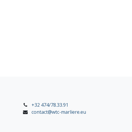
+32 474/78.33.91
contact@wtc-marliere.eu